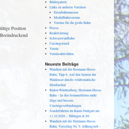
Bildergalerie
Links zu anderen Vereinen
Eisenbahnmuseen
Modellbahnvereine
Vereine für die große Bahn
ltige Position
Presse
Reaktivierung
. Beeindruckend
Schwarzwaldbahn
Uncategorized
Verein
Vereinsaktivitäten
Neueste Beiträge
Wandern mit der Hermann-Hesse-
Bahn, Tipp 6. Auf den Spuren der
Waldenser durchs wildromatische
Monbachtal
Baden-Württemberg: Hermann-Hesse-
Bahn – In den Sommerferien mehr
Züge und bessere
Umsteigeverbindungen
Sonderfahrten im Raum Stuttgart am
11.10.2026 – Tübingen & S6
Wandern mit der Hermann-Hesse-
Bahn, Vorschlag Nr. 5: Althengstett –