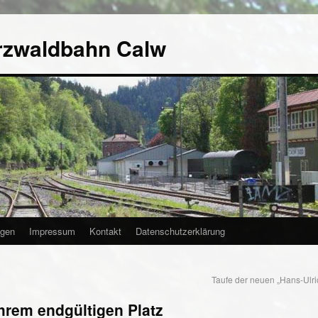
rzwaldbahn Calw
agen
Impressum
Kontakt
Datenschutzerklärung
Taufe der neuen „Hans-Ulr
hrem endgültigen Platz