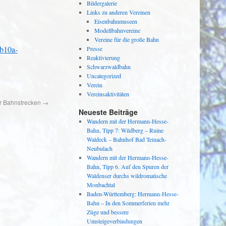
Bildergalerie
Links zu anderen Vereinen
Eisenbahnmuseen
Modellbahnvereine
Vereine für die große Bahn
-b10a-
Presse
Reaktivierung
Schwarzwaldbahn
Uncategorized
Verein
Vereinsaktivitäten
er Bahnstrecken
→
Neueste Beiträge
Wandern mit der Hermann-Hesse-
Bahn, Tipp 7: Wildberg – Ruine
Waldeck – Bahnhof Bad Teinach-
Neubulach
Wandern mit der Hermann-Hesse-
Bahn, Tipp 6. Auf den Spuren der
Waldenser durchs wildromatische
Monbachtal
Baden-Württemberg: Hermann-Hesse-
Bahn – In den Sommerferien mehr
Züge und bessere
Umsteigeverbindungen