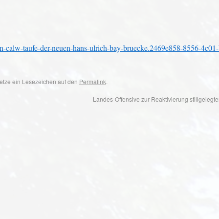
in-calw-taufe-der-neuen-hans-ulrich-bay-bruecke.2469e858-8556-4c01
 Setze ein Lesezeichen auf den
Permalink
.
Landes-Offensive zur Reaktivierung stillgelegt