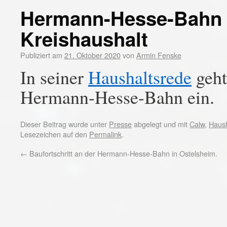
Hermann-Hesse-Bahn a
Kreishaushalt
Publiziert am
21. Oktober 2020
von
Armin Fenske
In seiner
Haushaltsrede
geht
Hermann-Hesse-Bahn ein.
Dieser Beitrag wurde unter
Presse
abgelegt und mit
Calw
,
Haush
Lesezeichen auf den
Permalink
.
←
Baufortschritt an der Hermann-Hesse-Bahn in Ostelsheim.