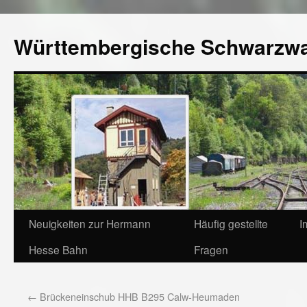
Württembergische Schwarzw
Neuigkeiten zur Hermann
Häufig gestellte
I
Hesse Bahn
Fragen
←
Brückeneinschub HHB B295 Calw-Heumaden