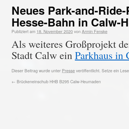
Neues Park-and-Ride-
Hesse-Bahn in Calw-
Publiziert am
18. November 2020
von
Armin Fenske
Als weiteres Großprojekt d
Stadt Calw ein
Parkhaus in
Dieser Beitrag wurde unter
Presse
veröffentlicht. Setze ein Le
←
Brückeneinschub HHB B295 Calw-Heumaden