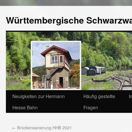
Württembergische Schwarzw
Neuigkeiten zur Hermann
Häufig gestellte
I
Hesse Bahn
Fragen
←
Brückensanierung HHB 2021