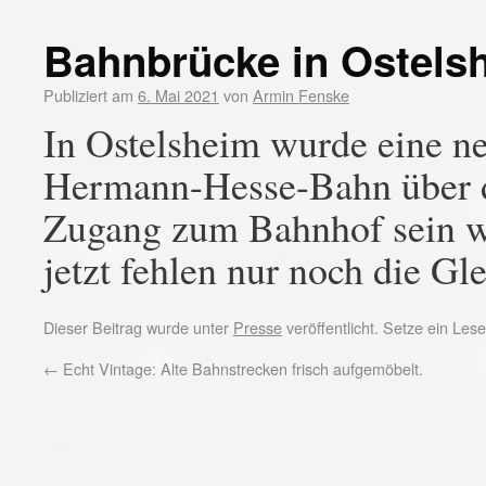
Bahnbrücke in Ostelsh
Publiziert am
6. Mai 2021
von
Armin Fenske
In Ostelsheim wurde eine n
Hermann-Hesse-Bahn über 
Zugang zum Bahnhof sein wir
jetzt fehlen nur noch die Gle
Dieser Beitrag wurde unter
Presse
veröffentlicht. Setze ein Le
←
Echt Vintage: Alte Bahnstrecken frisch aufgemöbelt.