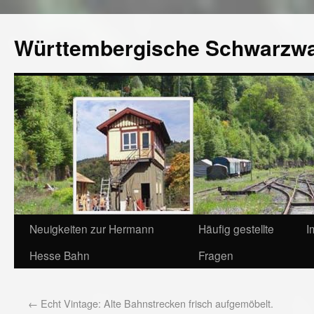
Württembergische Schwarzw
Neuigkeiten zur Hermann
Häufig gestellte
I
Hesse Bahn
Fragen
←
Echt Vintage: Alte Bahnstrecken frisch aufgemöbelt.