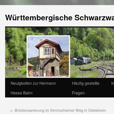
Württembergische Schwarzw
Neuigkeiten zur Hermann
Häufig gestellte
I
Hesse Bahn
Fragen
←
Brückensanierung im Simmozheimer Weg in Ostelsheim