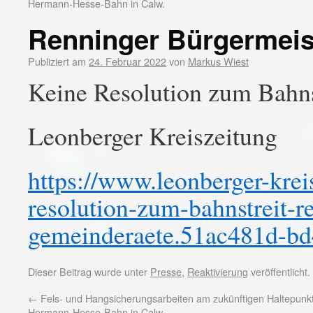
Hermann-Hesse-Bahn in Calw.
Renninger Bürgermeist
Publiziert am
24. Februar 2022
von
Markus Wiest
Keine Resolution zum Bahns
Leonberger Kreiszeitung
https://www.leonberger-kreis
resolution-zum-bahnstreit-re
gemeinderaete.51ac481d-bd
Dieser Beitrag wurde unter
Presse
,
Reaktivierung
veröffentlicht
←
Fels- und Hangsicherungsarbeiten am zukünftigen Haltepunkt
Hermann-Hesse-Bahn in Calw.