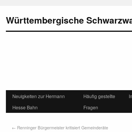
Württembergische Schwarzw
Neuigkeiten zur Hermann
Häufig gestellte
I
Hesse Bahn
Fragen
←
Renninger Bürgermeister kritisiert Gemeinderäte