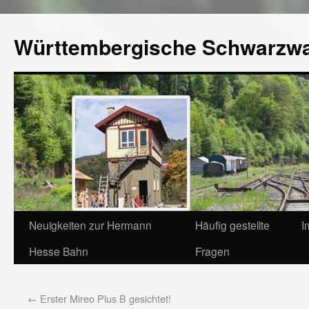
Württembergische Schwarzw
Neuigkeiten zur Hermann
Häufig gestellte
I
Hesse Bahn
Fragen
←
Erster Mireo Plus B gesichtet!