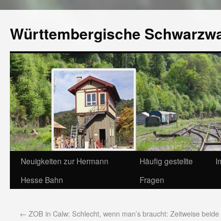
Württembergische Schwarzw
Neuigkeiten zur Hermann
Häufig gestellte
I
Hesse Bahn
Fragen
←
ZOB in Calw: Schlecht, wenn man’s braucht: Zeitweise beide