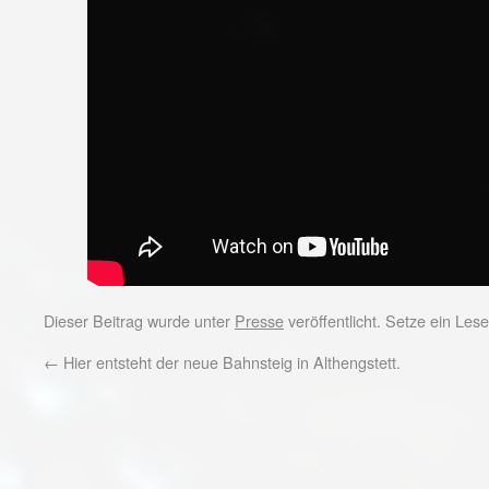
Dieser Beitrag wurde unter
Presse
veröffentlicht. Setze ein Le
←
Hier entsteht der neue Bahnsteig in Althengstett.