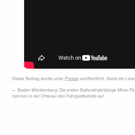
Dieser Beitrag wurde unter
Presse
veröffentlicht. Setze ein Le
←
Baden-Württemberg: Die ersten Batteriehybridzüge Mireo Pl
nehmen in der Ortenau den Fahrgastbetrieb auf