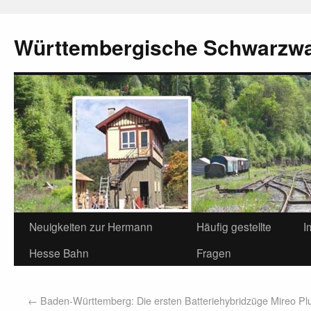
Württembergische Schwarzw
Neuigkeiten zur Hermann
Häufig gestellte
I
Hesse Bahn
Fragen
←
Baden-Württemberg: Die ersten Batteriehybridzüge Mireo Pl