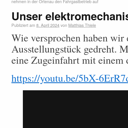
nehmen in der Ortenau den Fahrgastbetrieb auf
Unser elektromechani
Publiziert am
8. April 2024
von
Matthias Thiele
Wie versprochen haben wir 
Ausstellungstück gedreht. M
eine Zugeinfahrt mit einem d
https://youtu.be/5bX-6ErR