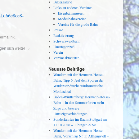
Bildergalerie
Links zu anderen Vereinen
Eisenbahnmuseen
zt.d66e8ce8-
Modellbahnvereine
Vereine für die große Bahn
Presse
Reaktivierung
ermalink
.
Schwarzwaldbahn
Uncategorized
gert sich weiter
→
Verein
Vereinsaktivitäten
Neueste Beiträge
Wandern mit der Hermann-Hesse-
Bahn, Tipp 6. Auf den Spuren der
Waldenser durchs wildromatische
Monbachtal
Baden-Württemberg: Hermann-Hesse-
Bahn – In den Sommerferien mehr
Züge und bessere
Umsteigeverbindungen
Sonderfahrten im Raum Stuttgart am
11.10.2026 – Tübingen & S6
Wandern mit der Hermann-Hesse-
Bahn, Vorschlag Nr. 5: Althengstett –