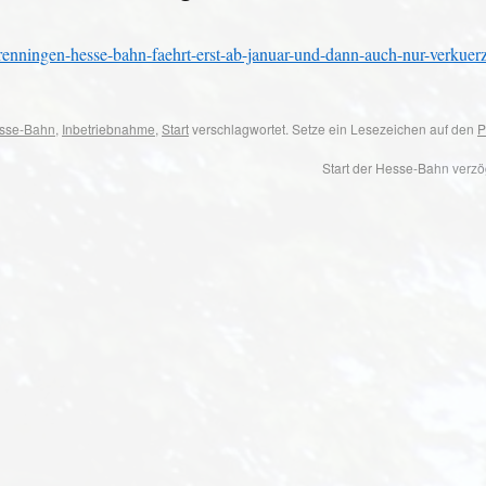
-renningen-hesse-bahn-faehrt-erst-ab-januar-und-dann-auch-nur-verkuer
sse-Bahn
,
Inbetriebnahme
,
Start
verschlagwortet. Setze ein Lesezeichen auf den
P
Start der Hesse-Bahn verzö