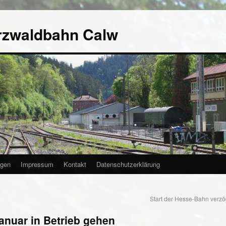
rzwaldbahn Calw
agen
Impressum
Kontakt
Datenschutzerklärung
Start der Hesse-Bahn verzö
anuar in Betrieb gehen