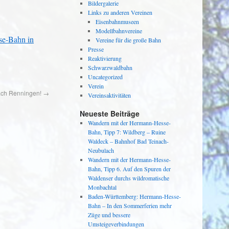
Bildergalerie
Links zu anderen Vereinen
Eisenbahnmuseen
Modellbahnvereine
se-Bahn in
Vereine für die große Bahn
Presse
Reaktivierung
Schwarzwaldbahn
Uncategorized
Verein
nach Renningen!
→
Vereinsaktivitäten
Neueste Beiträge
Wandern mit der Hermann-Hesse-
Bahn, Tipp 7: Wildberg – Ruine
Waldeck – Bahnhof Bad Teinach-
Neubulach
Wandern mit der Hermann-Hesse-
Bahn, Tipp 6. Auf den Spuren der
Waldenser durchs wildromatische
Monbachtal
Baden-Württemberg: Hermann-Hesse-
Bahn – In den Sommerferien mehr
Züge und bessere
Umsteigeverbindungen