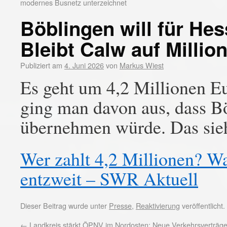
modernes Busnetz unterzeichnet
Böblingen will für Hes
Bleibt Calw auf Millio
Publiziert am
4. Juni 2026
von
Markus Wiest
Es geht um 4,2 Millionen E
ging man davon aus, dass Bö
übernehmen würde. Das sieht
Wer zahlt 4,2 Millionen? 
entzweit – SWR Aktuell
Dieser Beitrag wurde unter
Presse
,
Reaktivierung
veröffentlicht
←
Landkreis stärkt ÖPNV im Nordosten: Neue Verkehrsverträge