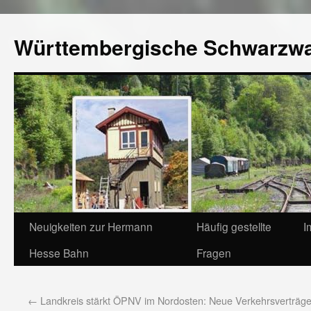
Württembergische Schwarzw
Neuigkeiten zur Hermann
Häufig gestellte
I
Hesse Bahn
Fragen
←
Landkreis stärkt ÖPNV im Nordosten: Neue Verkehrsverträge