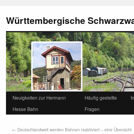
Württembergische Schwarzw
Neuigkeiten zur Hermann
Häufig gestellte
I
Hesse Bahn
Fragen
←
Deutschlandweit werden Bahnen reaktiviert – eine Übersicht