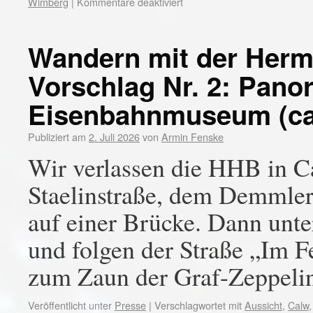
Wimberg
|
Kommentare deaktiviert
Wandern mit der Her
Vorschlag Nr. 2: Pano
Eisenbahnmuseum (ca.
Publiziert am
2. Juli 2026
von
Armin Fenske
Wir verlassen die HHB in 
Staelinstraße, dem Demmle
auf einer Brücke. Dann unt
und folgen der Straße „Im Fe
zum Zaun der Graf-Zeppel
Veröffentlicht unter
Presse
|
Verschlagwortet mit
Aussicht
,
Calw