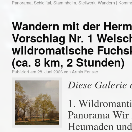
Panorama
,
Schleiftal
,
Stammheim
,
Stellwerk
,
Wandern
|
Kommen
Wandern mit der Her
Vorschlag Nr. 1 Welsc
wildromatische Fuchsk
(ca. 8 km, 2 Stunden)
Publiziert am
28. Juni 2026
von
Armin Fenske
Diese Galerie 
1. Wildromanti
Panorama Wir 
Heumaden und f