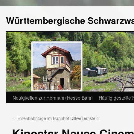
Württembergische Schwarzw
Neuigkeiten zur Hermann Hesse Bahn
Häufig gestellte
←
Eisenbahntage im Bahnhof Dillweißenstein
Kinostar Neues Cine