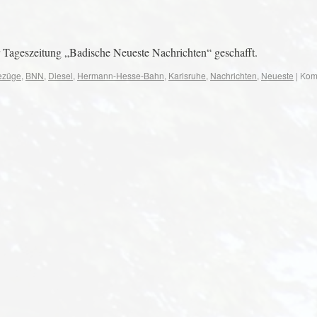
 Tageszeitung „Badische Neueste Nachrichten“ geschafft.
iezüge
,
BNN
,
Diesel
,
Hermann-Hesse-Bahn
,
Karlsruhe
,
Nachrichten
,
Neueste
|
Kom