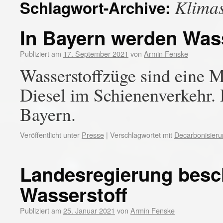
Klimas
Schlagwort-Archive:
In Bayern werden Wass
Publiziert am
17. September 2021
von
Armin Fenske
Wasserstoffzüge sind eine 
Diesel im Schienenverkehr. 
Bayern.
Veröffentlicht unter
Presse
|
Verschlagwortet mit
Decarbonisieru
Landesregierung besch
Wasserstoff
Publiziert am
25. Januar 2021
von
Armin Fenske