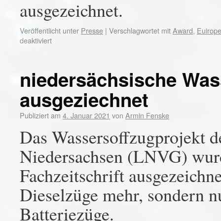
ausgezeichnet.
Veröffentlicht unter
Presse
|
Verschlagwortet mit
Award
,
Euirop
deaktiviert
niedersächsische Was
ausgeziechnet
Publiziert am
4. Januar 2021
von
Armin Fenske
Das Wassersoffzugprojekt d
Niedersachsen (LNVG) wurd
Fachzeitschrift ausgezeichn
Dieselzüge mehr, sondern nu
Batteriezüge.