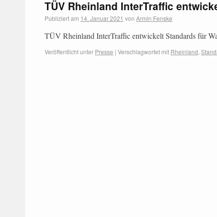
TÜV Rheinland InterTraffic entwick
Publiziert am
14. Januar 2021
von
Armin Fenske
TÜV Rheinland InterTraffic entwickelt Standards für Wa
Veröffentlicht unter
Presse
|
Verschlagwortet mit
Rheinland
,
Stand