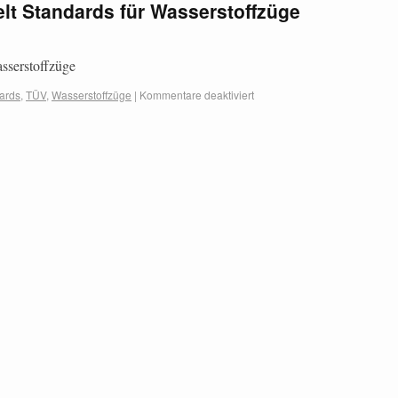
elt Standards für Wasserstoffzüge
sserstoffzüge
ards
,
TÜV
,
Wasserstoffzüge
|
Kommentare deaktiviert