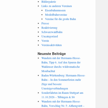
Bildergalerie
Links zu anderen Vereinen
Eisenbahnmuseen
Modellbahnvereine
Vereine für die große Bahn
Presse
Reaktivierung
Schwarzwaldbahn
Uncategorized
Verein
Vereinsaktivitäten
Neueste Beiträge
Wandern mit der Hermann-Hesse-
Bahn, Tipp 6. Auf den Spuren der
Waldenser durchs wildromatische
Monbachtal
Baden-Württemberg: Hermann-Hesse-
Bahn – In den Sommerferien mehr
Züge und bessere
Umsteigeverbindungen
Sonderfahrten im Raum Stuttgart am
11.10.2026 – Tübingen & S6
Wandern mit der Hermann-Hesse-
Bahn, Vorschlag Nr. 5: Althengstett –