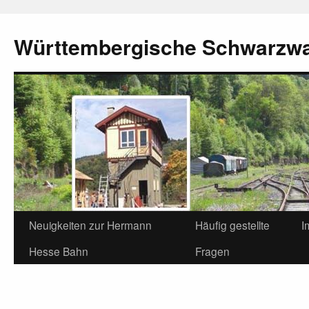
Württembergische Schwarzw
Neuigkeiten zur Hermann
Häufig gestellte
I
Hesse Bahn
Fragen