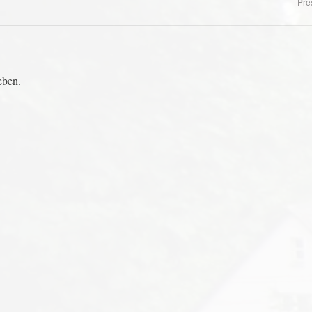
Pre
eben.