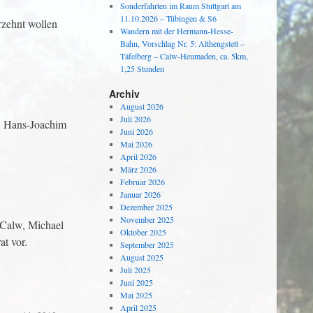
Sonderfahrten im Raum Stuttgart am
11.10.2026 – Tübingen & S6
rzehnt wollen
Wandern mit der Hermann-Hesse-
Bahn, Vorschlag Nr. 5: Althengstett –
Täfelberg – Calw-Heumaden, ca. 5km,
1,25 Stunden
Archiv
August 2026
Juli 2026
dB Hans-Joachim
Juni 2026
Mai 2026
April 2026
März 2026
Februar 2026
Januar 2026
Dezember 2025
November 2025
 Calw, Michael
Oktober 2025
at vor.
September 2025
August 2025
Juli 2025
Juni 2025
Mai 2025
April 2025