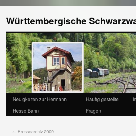
Württembergische Schwarzw
Neuigkeiten zur Hermann
Häufig gestellte
I
Hesse Bahn
Fragen
←
Pressearchiv 2009