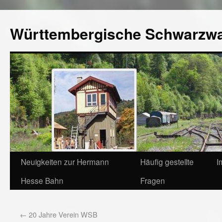
Württembergische Schwarzw
Neuigkeiten zur Hermann
Häufig gestellte
I
Hesse Bahn
Fragen
←
20 Jahre Verein WSB