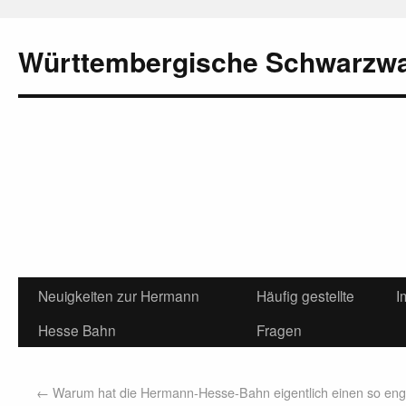
Württembergische Schwarzw
Neuigkeiten zur Hermann
Häufig gestellte
I
Hesse Bahn
Fragen
←
Warum hat die Hermann-Hesse-Bahn eigentlich einen so eng