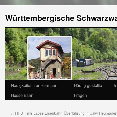
Württembergische Schwarzw
Neuigkeiten zur Hermann
Häufig gestellte
I
Hesse Bahn
Fragen
←
HHB Time Lapse Eisenbahn-Überführung in Calw-Heumade