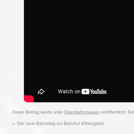
Dieser Beitrag wurde unter
Eisenbahnmuseen
veröffentlicht. S
←
Der neue Bahnsteig am Bahnhof Althengstett