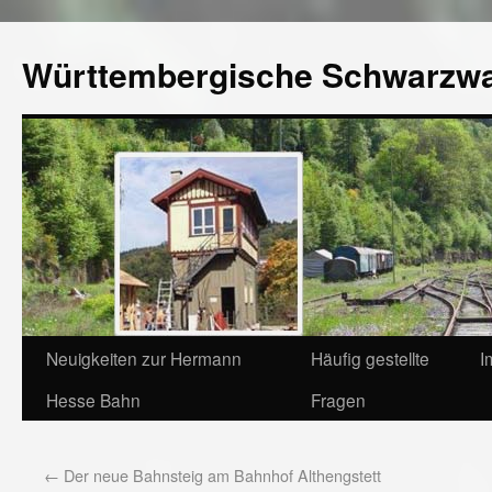
Württembergische Schwarzw
Neuigkeiten zur Hermann
Häufig gestellte
I
Hesse Bahn
Fragen
←
Der neue Bahnsteig am Bahnhof Althengstett