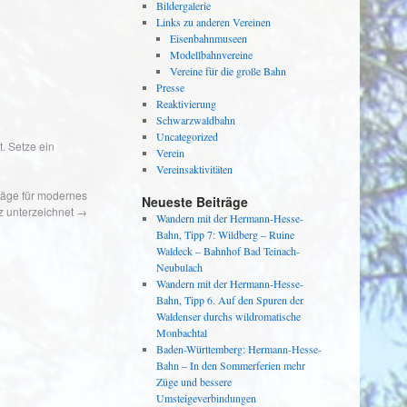
Bildergalerie
Links zu anderen Vereinen
Eisenbahnmuseen
Modellbahnvereine
Vereine für die große Bahn
Presse
Reaktivierung
Schwarzwaldbahn
Uncategorized
. Setze ein
Verein
Vereinsaktivitäten
räge für modernes
Neueste Beiträge
z unterzeichnet
→
Wandern mit der Hermann-Hesse-
Bahn, Tipp 7: Wildberg – Ruine
Waldeck – Bahnhof Bad Teinach-
Neubulach
Wandern mit der Hermann-Hesse-
Bahn, Tipp 6. Auf den Spuren der
Waldenser durchs wildromatische
Monbachtal
Baden-Württemberg: Hermann-Hesse-
Bahn – In den Sommerferien mehr
Züge und bessere
Umsteigeverbindungen