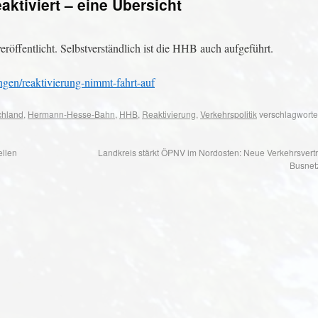
ktiviert – eine Übersicht
röffentlicht. Selbstverständlich ist die HHB auch aufgeführt.
ungen/reaktivierung-nimmt-fahrt-auf
chland
,
Hermann-Hesse-Bahn
,
HHB
,
Reaktivierung
,
Verkehrspolitik
verschlagwortet
llen
Landkreis stärkt ÖPNV im Nordosten: Neue Verkehrsvert
Busnet