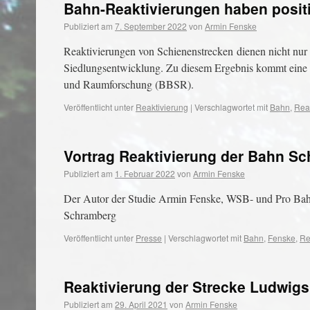
Bahn-Reaktivierungen haben positiv
Publiziert am
7. September 2022
von
Armin Fenske
Reaktivierungen von Schienenstrecken dienen nicht nur 
Siedlungsentwicklung. Zu diesem Ergebnis kommt eine S
und Raumforschung (BBSR).
Veröffentlicht unter
Reaktivierung
|
Verschlagwortet mit
Bahn
,
Rea
Vortrag Reaktivierung der Bahn Sc
Publiziert am
1. Februar 2022
von
Armin Fenske
Der Autor der Studie Armin Fenske, WSB- und Pro Bahn-
Schramberg
Veröffentlicht unter
Presse
|
Verschlagwortet mit
Bahn
,
Fenske
,
Re
Reaktivierung der Strecke Ludwig
Publiziert am
29. April 2021
von
Armin Fenske