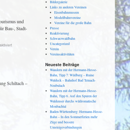
Bildergalerie
Links zu anderen Vereinen
Eisenbahnmuseen
Modellbahnvereine
Tourismus und
Vereine für die große Bahn
ür Bau-, Stadt-
Presse
Reaktivierung
Schwarzwaldbahn
Uncategorized
tiviert
Verein
Vereinsaktivitäten
Neueste Beiträge
Wandern mit der Hermann-Hesse-
Bahn, Tipp 7: Wildberg – Ruine
Waldeck – Bahnhof Bad Teinach-
ung Schiltach –
Neubulach
Wandern mit der Hermann-Hesse-
Bahn, Tipp 6. Auf den Spuren der
Waldenser durchs wildromatische
Monbachtal
Baden-Württemberg: Hermann-Hesse-
Bahn – In den Sommerferien mehr
Züge und bessere
Umsteigeverbindungen