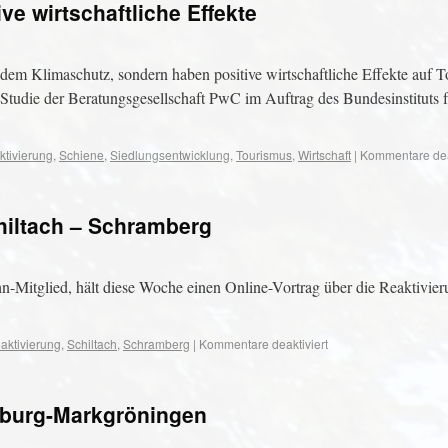
e wirtschaftliche Effekte
dem Klimaschutz, sondern haben positive wirtschaftliche Effekte auf 
tudie der Beratungsgesellschaft PwC im Auftrag des Bundesinstituts f
ktivierung
,
Schiene
,
Siedlungsentwicklung
,
Tourismus
,
Wirtschaft
|
Kommentare deak
hiltach – Schramberg
Mitglied, hält diese Woche einen Online-Vortrag über die Reaktivier
aktivierung
,
Schiltach
,
Schramberg
|
Kommentare deaktiviert
sburg-Markgröningen