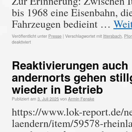
Zur Erinnerung: Zwischen I
bis 1968 eine Eisenbahn, di
Fahrzeugen bedieint …
Wei
Veröffentlicht unter
Presse
|
Verschlagwortet mit
Ittersbach
,
Pfo
deaktiviert
Reaktivierungen auch 
andernorts gehen stil
wieder in Betrieb
Publiziert am
3. Juli 2025
von
Armin Fenske
https://www.lok-report.de/n
laendern/item/59578-rheinla