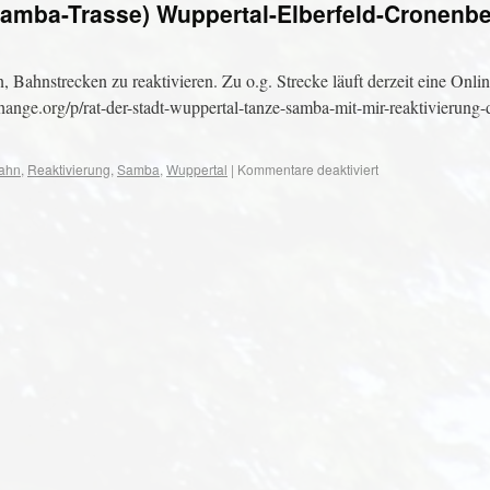
Samba-Trasse) Wuppertal-Elberfeld-Cronenb
Bahnstrecken zu reaktivieren. Zu o.g. Strecke läuft derzeit eine Onlin
change.org/p/rat-der-stadt-wuppertal-tanze-samba-mit-mir-reaktivierung-
ahn
,
Reaktivierung
,
Samba
,
Wuppertal
|
Kommentare deaktiviert