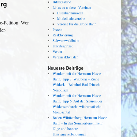
erg
Bildergalerie
Links zu anderen Vereinen
Eisenbahnmuseen
Modellbahnvereine
e-Petition. Wer
Vereine für die große Bahn
der-
Presse
Reaktivierung
Schwarzwaldbahn
Uncategorized
Verein
Vereinsaktivitäten
Neueste Beiträge
Wandern mit der Hermann-Hesse-
Bahn, Tipp 7: Wildberg – Ruine
Waldeck – Bahnhof Bad Teinach-
Neubulach
Wandern mit der Hermann-Hesse-
Bahn, Tipp 6. Auf den Spuren der
Waldenser durchs wildromatische
Monbachtal
Baden-Württemberg: Hermann-Hesse-
Bahn – In den Sommerferien mehr
Züge und bessere
Umsteigeverbindungen