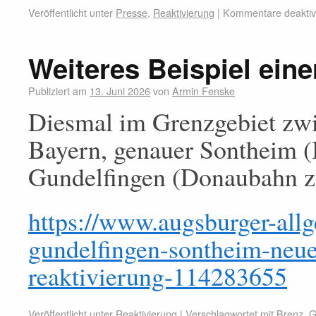
Veröffentlicht unter
Presse
,
Reaktivierung
|
Kommentare deaktivi
Weiteres Beispiel ein
Publiziert am
13. Juni 2026
von
Armin Fenske
Diesmal im Grenzgebiet zw
Bayern, genauer Sontheim (
Gundelfingen (Donaubahn 
https://www.augsburger-allg
gundelfingen-sontheim-neue
reaktivierung-114283655
Veröffentlicht unter
Reaktivierung
|
Verschlagwortet mit
Brenz
,
G