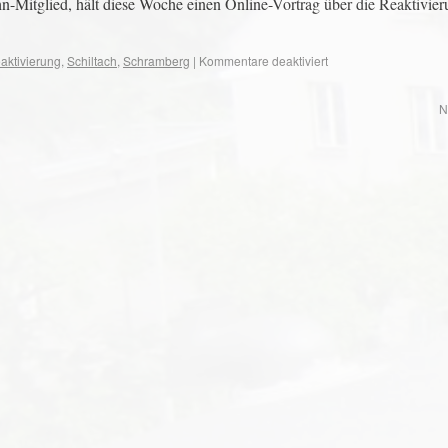
Mitglied, hält diese Woche einen Online-Vortrag über die Reaktivier
aktivierung
,
Schiltach
,
Schramberg
|
Kommentare deaktiviert
N