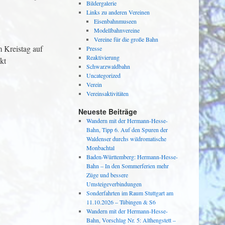
Bildergalerie
Links zu anderen Vereinen
Eisenbahnmuseen
Modellbahnvereine
Vereine für die große Bahn
 Kreistag auf
Presse
Reaktivierung
kt
Schwarzwaldbahn
Uncategorized
Verein
Vereinsaktivitäten
Neueste Beiträge
Wandern mit der Hermann-Hesse-
Bahn, Tipp 6. Auf den Spuren der
Waldenser durchs wildromatische
Monbachtal
Baden-Württemberg: Hermann-Hesse-
Bahn – In den Sommerferien mehr
Züge und bessere
Umsteigeverbindungen
Sonderfahrten im Raum Stuttgart am
11.10.2026 – Tübingen & S6
Wandern mit der Hermann-Hesse-
Bahn, Vorschlag Nr. 5: Althengstett –