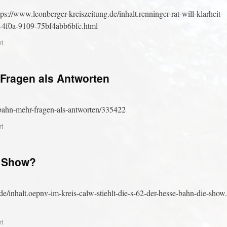
s://www.leonberger-kreiszeitung.de/inhalt.renninger-rat-will-klarheit-
-4f0a-9109-75bf4abb6bfc.html
rt
Fragen als Antworten
bahn-mehr-fragen-als-antworten/335422
rt
e Show?
/inhalt.oepnv-im-kreis-calw-stiehlt-die-s-62-der-hesse-bahn-die-show
rt