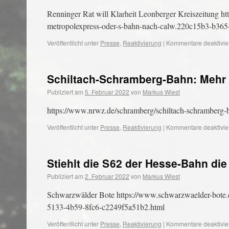
Renninger Rat will Klarheit Leonberger Kreiszeitung http
metropolexpress-oder-s-bahn-nach-calw.220c15b3-b365
Veröffentlicht unter
Presse
,
Reaktivierung
|
Kommentare deaktivie
Schiltach-Schramberg-Bahn: Mehr 
Publiziert am
5. Februar 2022
von
Markus Wiest
https://www.nrwz.de/schramberg/schiltach-schramberg-
Veröffentlicht unter
Presse
,
Reaktivierung
|
Kommentare deaktivie
Stiehlt die S 62 der Hesse-Bahn di
Publiziert am
2. Februar 2022
von
Markus Wiest
Schwarzwälder Bote https://www.schwarzwaelder-bote.de
5133-4b59-8fc6-c2249f5a51b2.html
Veröffentlicht unter
Presse
,
Reaktivierung
|
Kommentare deaktivie