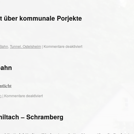
ht über kommunale Porjekte
Bahn
,
Tunnel. Ostelsheim
|
Kommentare deaktiviert
bahn
tlicht
n
|
Kommentare deaktiviert
hiltach – Schramberg