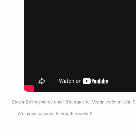
Dieser Beitrag wurde unter
Bildergalerie
,
Verein
veröffentlicht.
←
Wir haben unseren Fuhrpark erweitert!