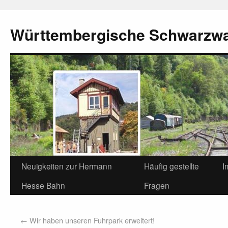
Württembergische Schwarzw
Neuigkeiten zur Hermann
Häufig gestellte
I
Hesse Bahn
Fragen
←
Wir haben unseren Fuhrpark erweitert!