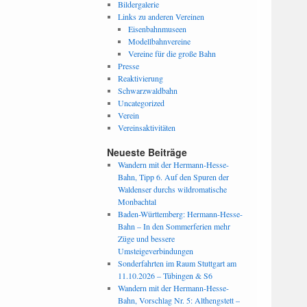
Bildergalerie
Links zu anderen Vereinen
Eisenbahnmuseen
Modellbahnvereine
Vereine für die große Bahn
Presse
Reaktivierung
Schwarzwaldbahn
Uncategorized
Verein
Vereinsaktivitäten
Neueste Beiträge
Wandern mit der Hermann-Hesse-
Bahn, Tipp 6. Auf den Spuren der
Waldenser durchs wildromatische
Monbachtal
Baden-Württemberg: Hermann-Hesse-
Bahn – In den Sommerferien mehr
Züge und bessere
Umsteigeverbindungen
Sonderfahrten im Raum Stuttgart am
11.10.2026 – Tübingen & S6
Wandern mit der Hermann-Hesse-
Bahn, Vorschlag Nr. 5: Althengstett –