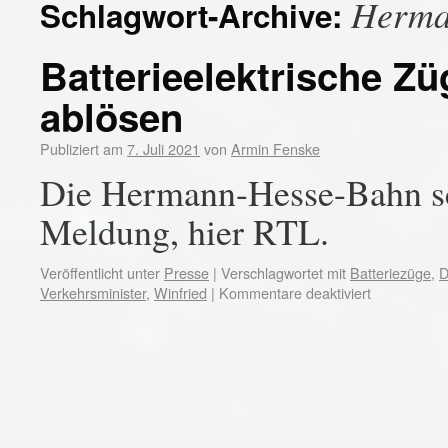
Herm
Schlagwort-Archive:
Batterieelektrische Zü
ablösen
Publiziert am
7. Juli 2021
von
Armin Fenske
Die Hermann-Hesse-Bahn sch
Meldung, hier RTL.
Veröffentlicht unter
Presse
|
Verschlagwortet mit
Batteriezüge
,
D
Verkehrsminister
,
Winfried
|
Kommentare deaktiviert