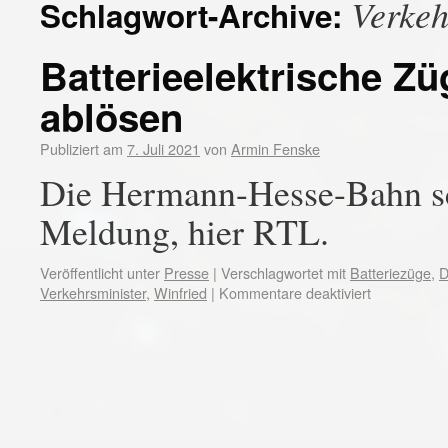
Verkeh
Schlagwort-Archive:
Batterieelektrische Zü
ablösen
Publiziert am
7. Juli 2021
von
Armin Fenske
Die Hermann-Hesse-Bahn sch
Meldung, hier RTL.
Veröffentlicht unter
Presse
|
Verschlagwortet mit
Batteriezüge
,
D
Verkehrsminister
,
Winfried
|
Kommentare deaktiviert