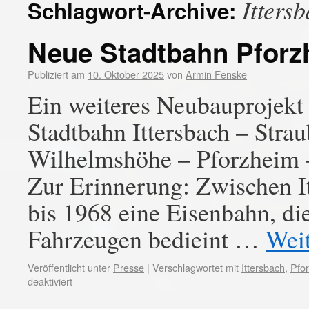
Itters
Schlagwort-Archive:
Neue Stadtbahn Pforz
Publiziert am
10. Oktober 2025
von
Armin Fenske
Ein weiteres Neubauprojekt
Stadtbahn Ittersbach – Stra
Wilhelmshöhe – Pforzheim –
Zur Erinnerung: Zwischen I
bis 1968 eine Eisenbahn, di
Fahrzeugen bedieint …
Wei
Veröffentlicht unter
Presse
|
Verschlagwortet mit
Ittersbach
,
Pfo
deaktiviert