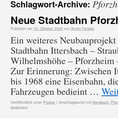
Pforz
Schlagwort-Archive:
Neue Stadtbahn Pforz
Publiziert am
10. Oktober 2025
von
Armin Fenske
Ein weiteres Neubauprojekt
Stadtbahn Ittersbach – Stra
Wilhelmshöhe – Pforzheim –
Zur Erinnerung: Zwischen I
bis 1968 eine Eisenbahn, di
Fahrzeugen bedieint …
Wei
Veröffentlicht unter
Presse
|
Verschlagwortet mit
Ittersbach
,
Pfo
deaktiviert