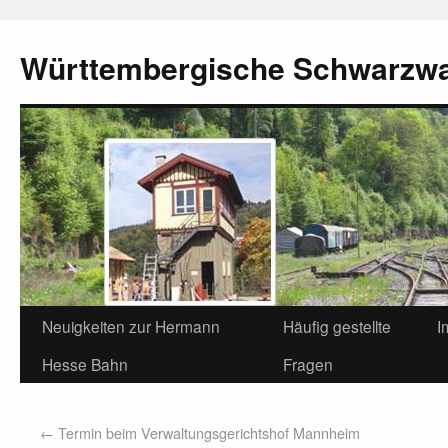
Württembergische Schwarzw
Neuigkeiten zur Hermann
Häufig gestellte
I
Hesse Bahn
Fragen
←
Termin beim Verwaltungsgerichtshof Mannheim